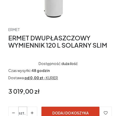
ERMET
ERMET DWUPŁASZCZOWY
WYMIENNIK 120 L SOLARNY SLIM
Dostępność:
duża ilość
Czas wysyłki:
48 godzin
Dostawa
od 0,00 zł
- KURIER
3 019,00 zł
Cena
w tym 23% VAT
w tym
23%
VAT
Ceny podane bez kosztów dostawy.
Ilość
szt.
DODAJ DO KOSZYKA