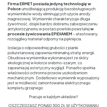
Firma ERMET posiada jedyną technologię w
Polsce
umożliwiającą produkcję bezobsługowych
wymienników wody eliminujących użycie anody
magnezowej. Wymienniki charakteryzuje długa
żywotność, dzięki bardzo dobremu zabezpieczeniu
antykorozyjnemu w postaci powłoki powstałej
w
procesie żywicowania EPIDIANEM
– atestowany,
rozciągliwy materiał odporny na pęknięcia.
Izolacja o odpowiedniej grubości z pianki
poliuretanowej zapewnia minimalną stratę energii.
Obudowa wymiennika wykonana jest ze skóry
ekologicznej w kolorze srebrno-szarym, co
zapewnia jej estetyczny wygląd. Ponadto spełnia
właściwości ochronne przeciw uszkodzeniom
mechanicznym. Dodatkowo wymiennik wyposażony
jest w możliwość zamontowania elektrycznego
kompletu grzejnego.
Pracuje w każdym układzie!!
OSZCZĘDZASZ PONAD 300 ZŁ W UŻYTKOWANIU