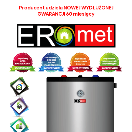
Producent udziela
NOWEJ WYDŁUŻONEJ
GWARANCJI 60 miesięcy