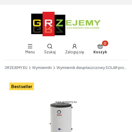
Produkty w koszy
Otwórz wyszukiwarkę
Menu
Szukaj
Zaloguj się
Koszyk
End of main navigation
GRZEJEMY EU
Wymienniki
Wymiennik dwupłaszczowy SOLAR pionowy
Etykiety
Bestseller