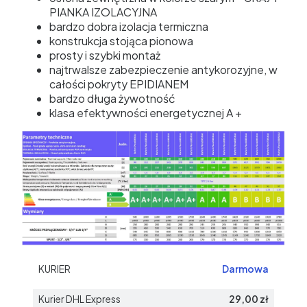
PIANKA IZOLACYJNA
bardzo dobra izolacja termiczna
konstrukcja stojąca pionowa
prosty i szybki montaż
najtrwalsze zabezpieczenie antykorozyjne, w
całości pokryty EPIDIANEM
bardzo długa żywotność
klasa efektywności energetycznej A +
KURIER
Darmowa
Kurier DHL Express
29,00 zł