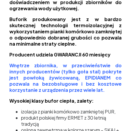
doświadczeniem w produkcji zbiorników do
ogrzewania wody użytkowej.
Buforik produkowany jest z w bardzo
skutecznej technologii termoizolacyjnej z
wykorzystaniem pianki komórkowo zamkniętej
o odpowiednio dobranej grubości co pozwala
na minimalne straty cieplne.
Producent udziela GWARANCJI 60 miesięcy
Wnętrze zbiornika, w przeciwieństwie do
innych producentów (tylko goła stal) pokryte
jest powłoką żywicowaną, EPIDIANEM co
pozwala na bezobsługowe i bez kosztowe
korzystanie z urządzenia przez wiele lat.
Wysokiej klasy bufor ciepła, zalety:
izolacja z pianki komórkowo zamkniętej PUR,
produkt polskiej firmy ERMET z 30 letnią
tradycją
osłona zewnętrzna w kolorze szarym - SKAJ +