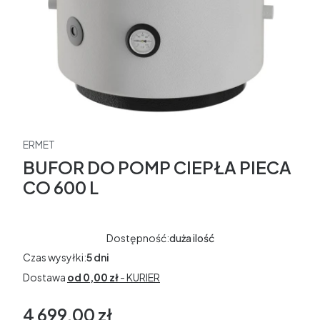
ERMET
BUFOR DO POMP CIEPŁA PIECA
CO 600 L
Dostępność:
duża ilość
Czas wysyłki:
5 dni
Dostawa
od 0,00 zł
- KURIER
4 699,00 zł
Cena